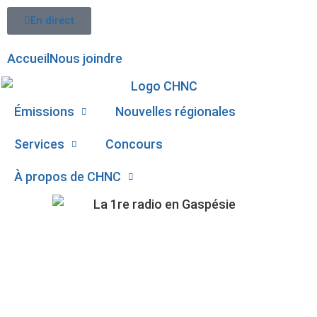
En direct
Accueil
Nous joindre
Émissions
Nouvelles régionales
Services
Concours
À propos de CHNC
107,1
ÉLECTIONS 2022 :
Paspébiac
RÉACTIONS DANS