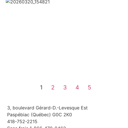
1
2
3
4
5
3, boulevard Gérard-D.-Levesque Est
Paspébiac (Québec) G0C 2K0
418-752-2215