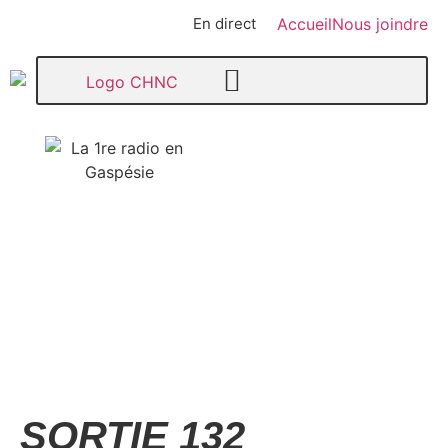
En direct
Accueil
Nous joindre
107,1
Paspébiac
SORTIE 132