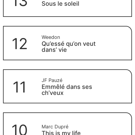
13
Sous le soleil
Weedon
12
Qu’essé qu’on veut
dans’ vie
JF Pauzé
11
Emmêlé dans ses
ch’veux
10
Marc Dupré
This is my life