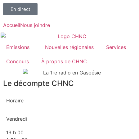
En direct
Accueil
Nous joindre
Émissions
Nouvelles régionales
Services
Concours
À propos de CHNC
Le décompte CHNC
107,1
Horaire
Paspébiac
Vendredi
19 h 00