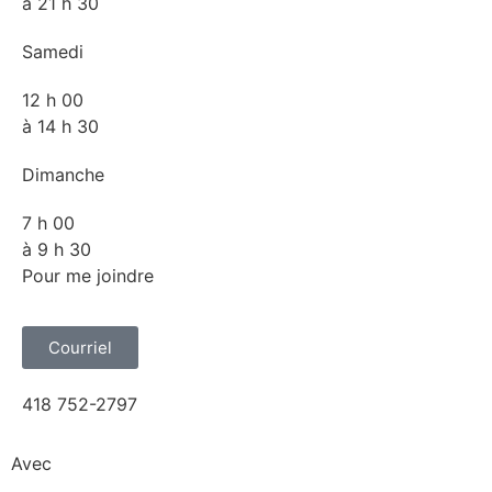
à 21 h 30
Samedi
12 h 00
à 14 h 30
Dimanche
7 h 00
à 9 h 30
Pour me joindre
Courriel
418 752-2797
Avec