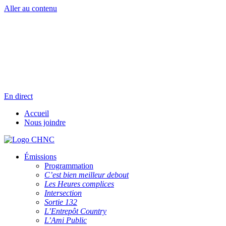
Aller au contenu
Radio en direct
Pause
Liste des dernières chansons
En direct
Accueil
Nous joindre
Émissions
Programmation
C’est bien meilleur debout
Les Heures complices
Intersection
Sortie 132
L’Entrepôt Country
L’Ami Public