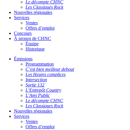
Le décompte CHNC
Les Classiques Rock
Nouvelles régionales
Services
Ventes
Offres d’emploi
Concours
À propos de CHNC
Équipe
Historique
Émissions
Programmation
C’est bien meilleur debout
Les Heures complices
Intersection
Sortie 132
L’Entrepôt Country
L’Ami Public
Le décompte CHNC
Les Classiques Rock
Nouvelles régionales
Services
Ventes
Offres d’emploi