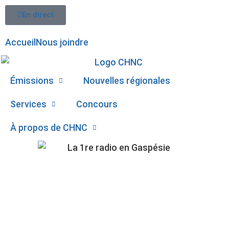
En direct
Accueil
Nous joindre
Émissions
Nouvelles régionales
Services
Concours
À propos de CHNC
107,1
UN HOMME MEURT
Paspébiac
DANS L’ÉCRASEMENT