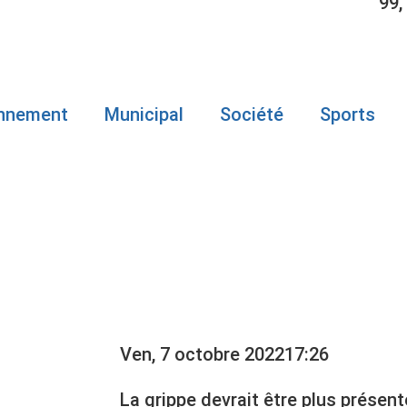
99,
onnement
Municipal
Société
Sports
FERA UN RET
ÉE
Ven, 7 octobre 2022
17:26
La grippe devrait être plus présen