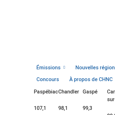
Émissions
Nouvelles région
Concours
À propos de CHNC
Paspébiac
Chandler
Gaspé
Car
sur
107,1
98,1
99,3