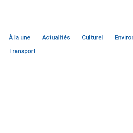
À la une
Actualités
Culturel
Envir
Transport
LA GRIPPE 
CETTE ANN