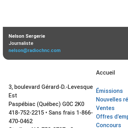
Nelson Sergerie
Journaliste
nelson@radiochnc.com
Accueil
3, boulevard Gérard-D.-Levesque
Émissions
Est
Nouvelles r
Paspébiac (Québec) G0C 2K0
Ventes
418-752-2215 • Sans frais 1-866-
Offres d'emp
470-0462
Concours