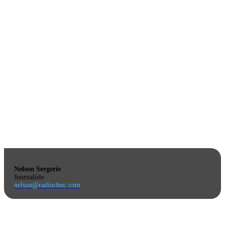
Nelson Sergerie
Journaliste
nelson@radiochnc.com