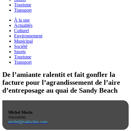
Tourisme
Transport
À la une
Actualités
Culturel
Environnement
Municipal
Société
Sports
Tourisme
Transport
De l’amiante ralentit et fait gonfler la
facture pour l’agrandissement de l’aire
d’entreposage au quai de Sandy Beach
Michel Morin
Journaliste
michel@radiochnc.com