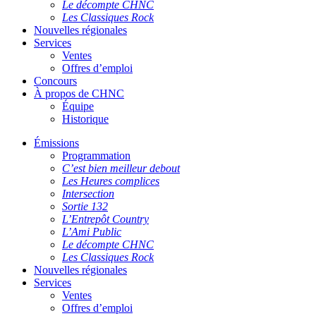
Le décompte CHNC
Les Classiques Rock
Nouvelles régionales
Services
Ventes
Offres d’emploi
Concours
À propos de CHNC
Équipe
Historique
Émissions
Programmation
C’est bien meilleur debout
Les Heures complices
Intersection
Sortie 132
L’Entrepôt Country
L’Ami Public
Le décompte CHNC
Les Classiques Rock
Nouvelles régionales
Services
Ventes
Offres d’emploi