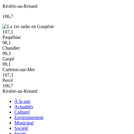
Rivière-au-Renard
106,7
107,1
Paspébiac
98,1
Chandler
99,3
Gaspé
99,1
Carleton-sur-Mer
107,3
Percé
106,7
Rivière-au-Renard
À la une
Actualités
Culturel
Environnement
Municipal
Société
Sports