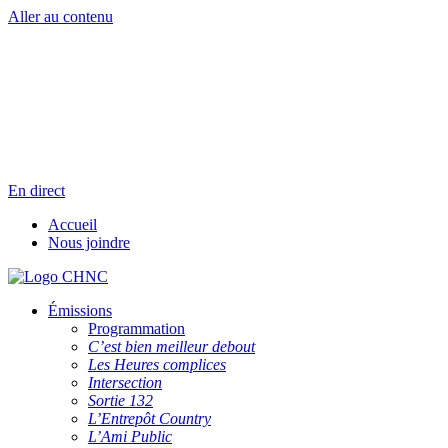
Aller au contenu
Radio en direct
Pause
Liste des dernières chansons
En direct
Accueil
Nous joindre
Émissions
Programmation
C’est bien meilleur debout
Les Heures complices
Intersection
Sortie 132
L’Entrepôt Country
L’Ami Public