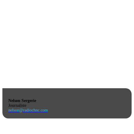
Nelson Sergerie
Journaliste
nelson@radiochnc.com