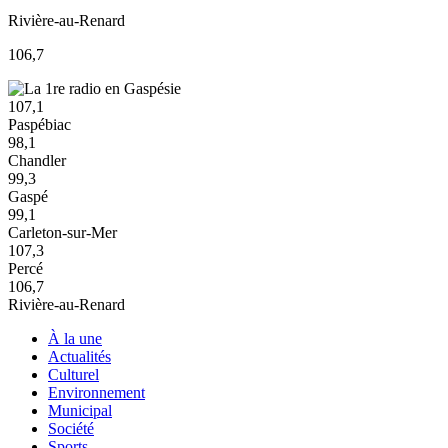
Rivière-au-Renard
106,7
107,1
Paspébiac
98,1
Chandler
99,3
Gaspé
99,1
Carleton-sur-Mer
107,3
Percé
106,7
Rivière-au-Renard
À la une
Actualités
Culturel
Environnement
Municipal
Société
Sports