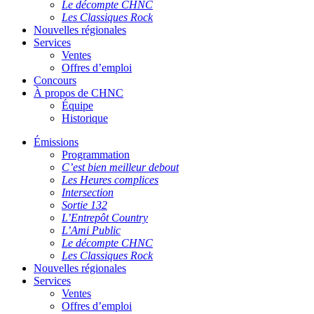
Le décompte CHNC
Les Classiques Rock
Nouvelles régionales
Services
Ventes
Offres d’emploi
Concours
À propos de CHNC
Équipe
Historique
Émissions
Programmation
C’est bien meilleur debout
Les Heures complices
Intersection
Sortie 132
L’Entrepôt Country
L’Ami Public
Le décompte CHNC
Les Classiques Rock
Nouvelles régionales
Services
Ventes
Offres d’emploi