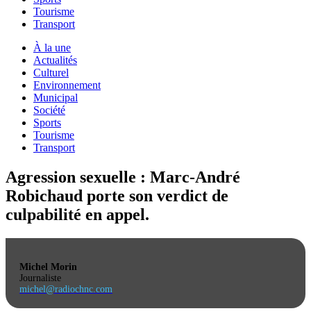
Tourisme
Transport
À la une
Actualités
Culturel
Environnement
Municipal
Société
Sports
Tourisme
Transport
Agression sexuelle : Marc-André
Robichaud porte son verdict de
culpabilité en appel.
Michel Morin
Journaliste
michel@radiochnc.com