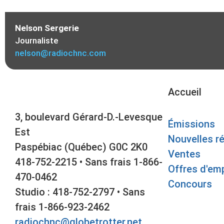
Nelson Sergerie
Journaliste
nelson@radiochnc.com
Accueil
3, boulevard Gérard-D.-Levesque
Émissions
Est
Nouvelles r
Paspébiac (Québec) G0C 2K0
Ventes
418-752-2215 • Sans frais 1-866-
Offres d'emp
470-0462
Concours
Studio : 418-752-2797 • Sans
frais 1-866-923-2462
radiochnc@globetrotter.net