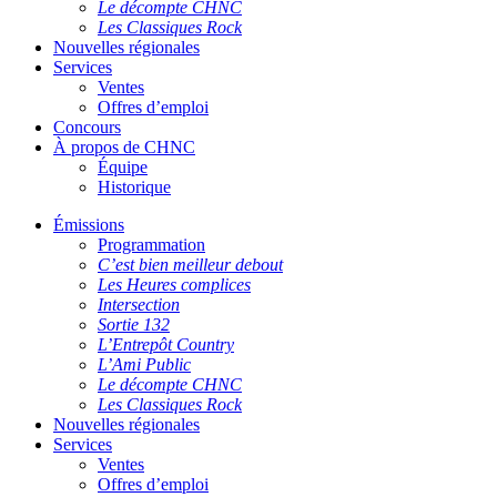
Le décompte CHNC
Les Classiques Rock
Nouvelles régionales
Services
Ventes
Offres d’emploi
Concours
À propos de CHNC
Équipe
Historique
Émissions
Programmation
C’est bien meilleur debout
Les Heures complices
Intersection
Sortie 132
L’Entrepôt Country
L’Ami Public
Le décompte CHNC
Les Classiques Rock
Nouvelles régionales
Services
Ventes
Offres d’emploi