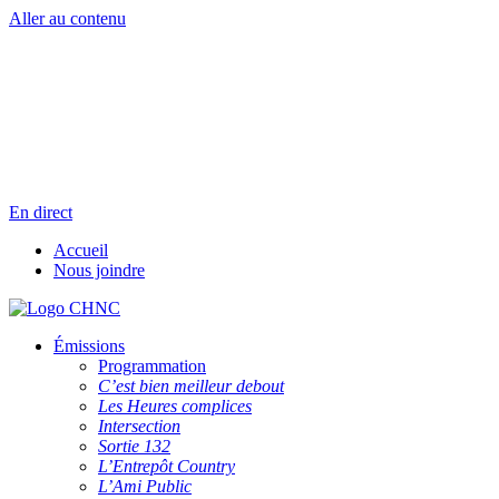
Aller au contenu
Radio en direct
Pause
Liste des dernières chansons
En direct
Accueil
Nous joindre
Émissions
Programmation
C’est bien meilleur debout
Les Heures complices
Intersection
Sortie 132
L’Entrepôt Country
L’Ami Public