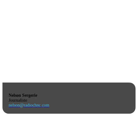
Nelson Sergerie
Journaliste
nelson@radiochnc.com