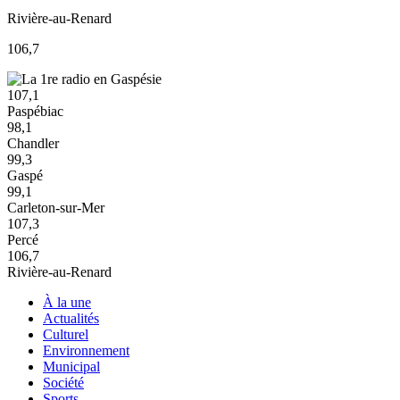
Rivière-au-Renard
106,7
107,1
Paspébiac
98,1
Chandler
99,3
Gaspé
99,1
Carleton-sur-Mer
107,3
Percé
106,7
Rivière-au-Renard
À la une
Actualités
Culturel
Environnement
Municipal
Société
Sports