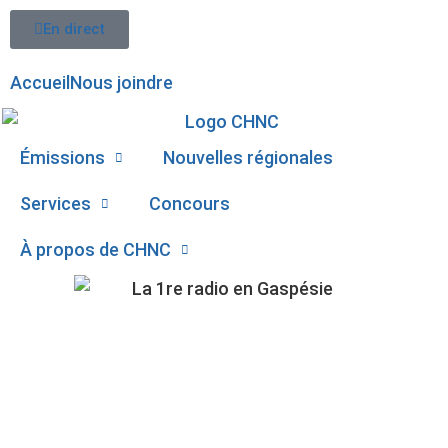
En direct
Accueil
Nous joindre
Émissions
Nouvelles régionales
Services
Concours
À propos de CHNC
107,1
NICK HUARD DE
Paspébiac
CHANDLER, DEMANDE