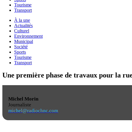
Tourisme
Transport
À la une
Actualités
Culturel
Environnement
Municipal
Société
Sports
Tourisme
Transport
Une première phase de travaux pour la ru
Michel Morin
Journaliste
michel@radiochnc.com