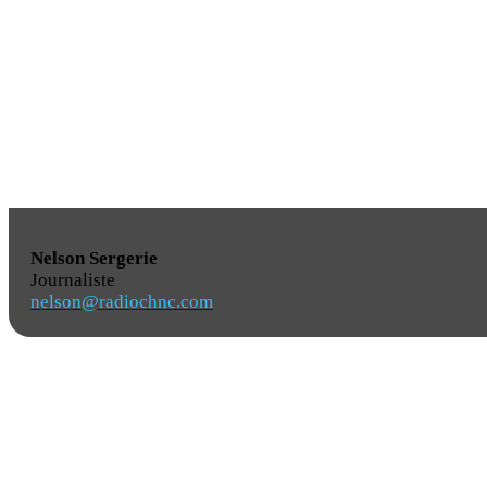
Nelson Sergerie
Journaliste
nelson@radiochnc.com