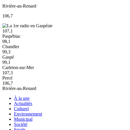
Rivière-au-Renard
106,7
107,1
Paspébiac
98,1
Chandler
99,3
Gaspé
99,1
Carleton-sur-Mer
107,3
Percé
106,7
Rivière-au-Renard
À la une
Actualités
Culturel
Environnement
Municipal
Société
Sports