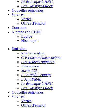
Le décompte CHNC
Les Classiques Rock
Nouvelles régionales
Services
Ventes
Offres d’emploi
Concours
À propos de CHNC
Équipe
Historique
Émissions
Programmation
C’est bien meilleur debout
Les Heures complices
Intersection
Sortie 132
L’Entrepôt Country
L’Ami Public
Le décompte CHNC
Les Classiques Rock
Nouvelles régionales
Services
Ventes
Offres d’emploi