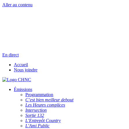
Aller au contenu
Radio en direct
Pause
Liste des dernières chansons
En direct
Accueil
Nous joindre
Émissions
Programmation
C’est bien meilleur debout
Les Heures complices
Intersection
Sortie 132
L’Entrepôt Country
L’Ami Public