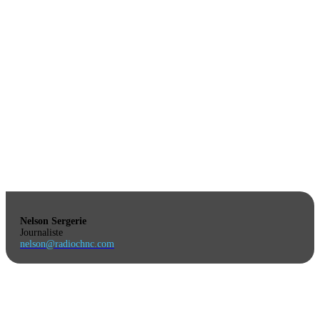
Nelson Sergerie
Journaliste
nelson@radiochnc.com