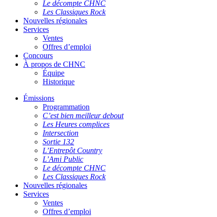
Le décompte CHNC
Les Classiques Rock
Nouvelles régionales
Services
Ventes
Offres d’emploi
Concours
À propos de CHNC
Équipe
Historique
Émissions
Programmation
C’est bien meilleur debout
Les Heures complices
Intersection
Sortie 132
L’Entrepôt Country
L’Ami Public
Le décompte CHNC
Les Classiques Rock
Nouvelles régionales
Services
Ventes
Offres d’emploi