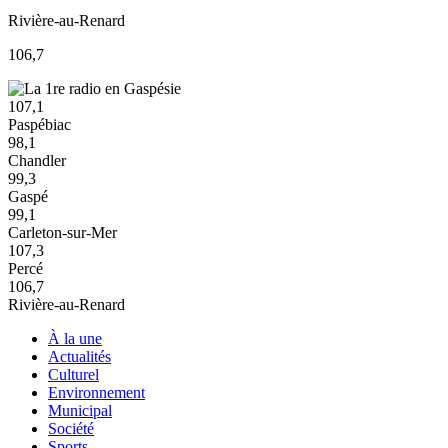
Rivière-au-Renard
106,7
107,1
Paspébiac
98,1
Chandler
99,3
Gaspé
99,1
Carleton-sur-Mer
107,3
Percé
106,7
Rivière-au-Renard
À la une
Actualités
Culturel
Environnement
Municipal
Société
Sports