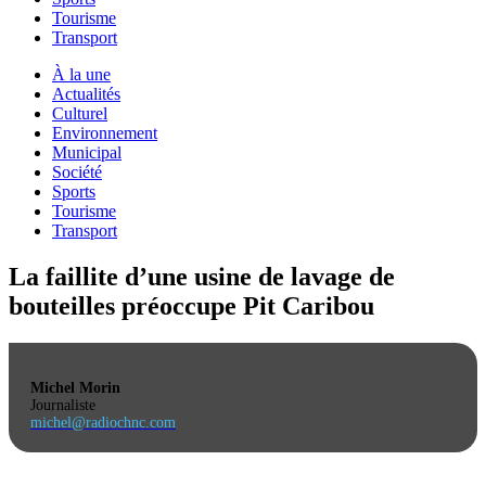
Tourisme
Transport
À la une
Actualités
Culturel
Environnement
Municipal
Société
Sports
Tourisme
Transport
La faillite d’une usine de lavage de
bouteilles préoccupe Pit Caribou
Michel Morin
Journaliste
michel@radiochnc.com