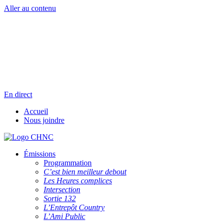
Aller au contenu
Radio en direct
Pause
Liste des dernières chansons
En direct
Accueil
Nous joindre
Émissions
Programmation
C’est bien meilleur debout
Les Heures complices
Intersection
Sortie 132
L’Entrepôt Country
L’Ami Public