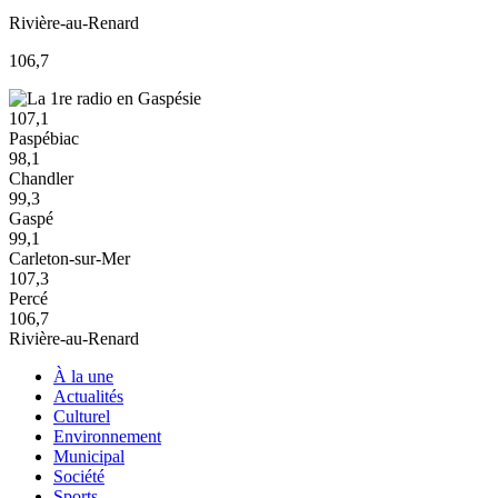
Rivière-au-Renard
106,7
107,1
Paspébiac
98,1
Chandler
99,3
Gaspé
99,1
Carleton-sur-Mer
107,3
Percé
106,7
Rivière-au-Renard
À la une
Actualités
Culturel
Environnement
Municipal
Société
Sports