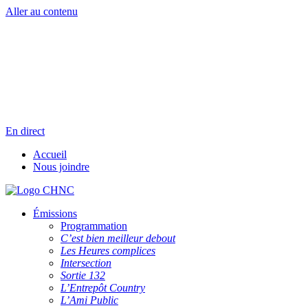
Aller au contenu
Radio en direct
Pause
Liste des dernières chansons
En direct
Accueil
Nous joindre
Émissions
Programmation
C’est bien meilleur debout
Les Heures complices
Intersection
Sortie 132
L’Entrepôt Country
L’Ami Public