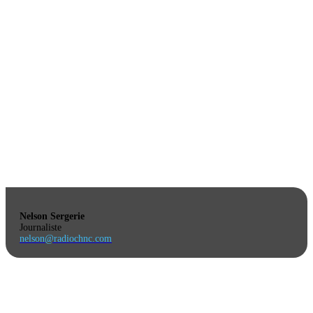
Nelson Sergerie
Journaliste
nelson@radiochnc.com