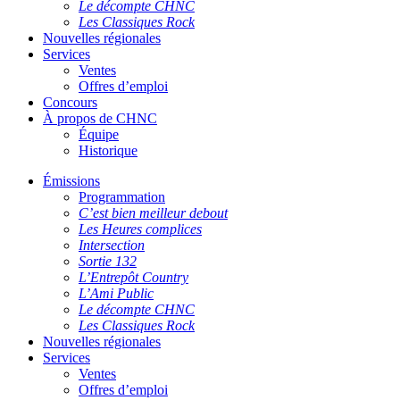
Le décompte CHNC
Les Classiques Rock
Nouvelles régionales
Services
Ventes
Offres d’emploi
Concours
À propos de CHNC
Équipe
Historique
Émissions
Programmation
C’est bien meilleur debout
Les Heures complices
Intersection
Sortie 132
L’Entrepôt Country
L’Ami Public
Le décompte CHNC
Les Classiques Rock
Nouvelles régionales
Services
Ventes
Offres d’emploi