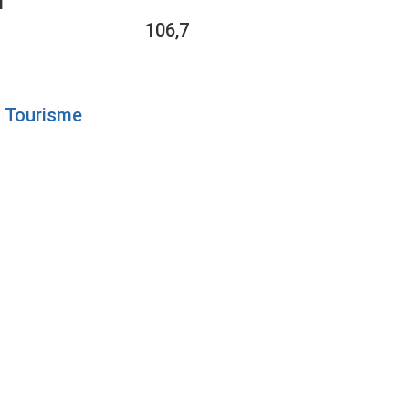
1
106,7
Tourisme
T AU