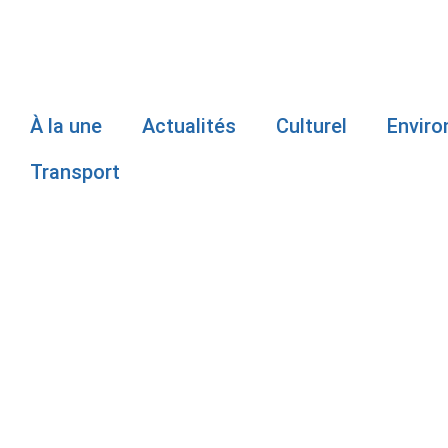
À la une
Actualités
Culturel
Envir
Transport
PERCÉ : LE
GHISLAIN P
CONSEIL