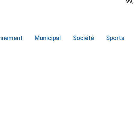
99,
onnement
Municipal
Société
Sports
 DOSSIER DE
ITRE REBONDI