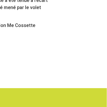
e a été tenue à l’écart
té mené par le volet
selon Me Cossette