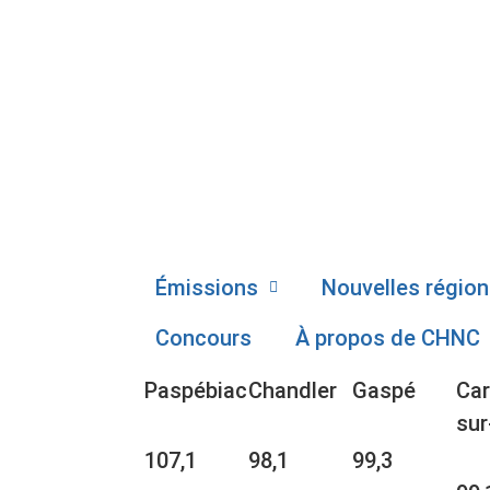
Émissions
Nouvelles région
Concours
À propos de CHNC
Paspébiac
Chandler
Gaspé
Car
sur
107,1
98,1
99,3