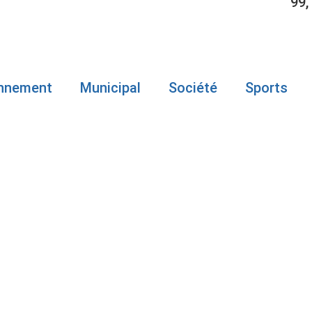
99,
onnement
Municipal
Société
Sports
 L’HÔPITAL 
S DE RÉPONS