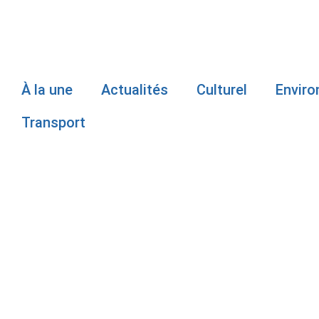
À la une
Actualités
Culturel
Envir
Transport
URGENCE DE
MARIA : PA
QUÉBEC