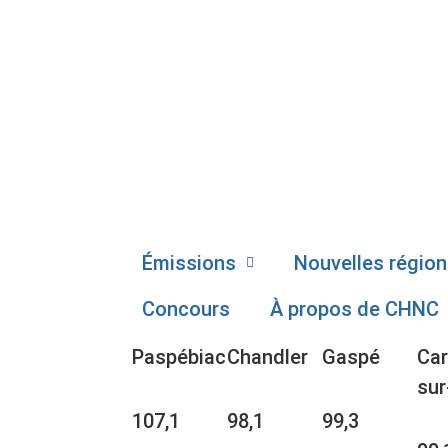
Émissions
Nouvelles région
Concours
À propos de CHNC
Paspébiac
Chandler
Gaspé
Car
sur
107,1
98,1
99,3