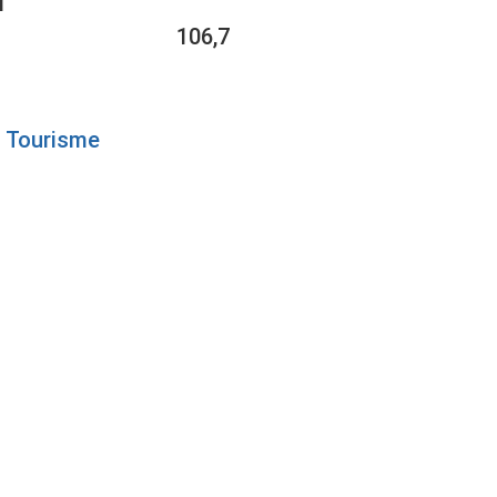
1
106,7
Tourisme
DE
E DE