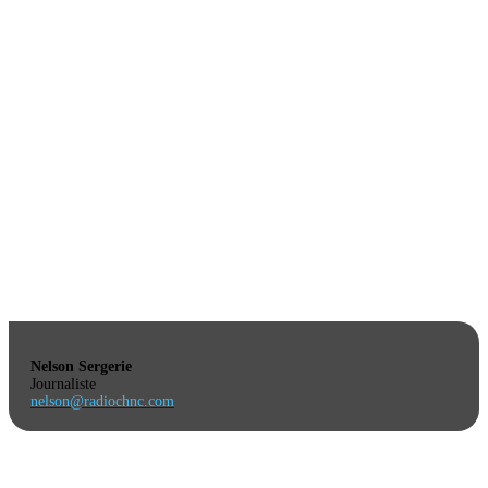
Nelson Sergerie
Journaliste
nelson@radiochnc.com