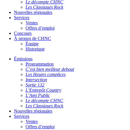
Le décompte CHNC
Les Classiques Rock
Nouvelles régionales
Services
Ventes
Offres d’emploi
Concours
À propos de CHNC
Équipe
Historique
Émissions
Programmation
C’est bien meilleur debout
Les Heures complices
Intersection
Sortie 132
L’Entrepôt Country
L’Ami Public
Le décompte CHNC
Les Classiques Rock
Nouvelles régionales
Services
Ventes
Offres d’emploi