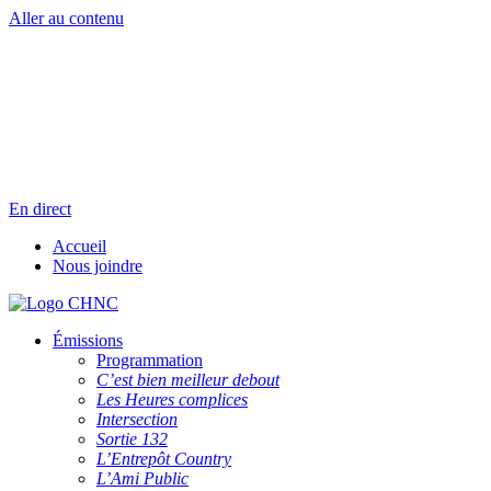
Aller au contenu
Radio en direct
Pause
Liste des dernières chansons
En direct
Accueil
Nous joindre
Émissions
Programmation
C’est bien meilleur debout
Les Heures complices
Intersection
Sortie 132
L’Entrepôt Country
L’Ami Public