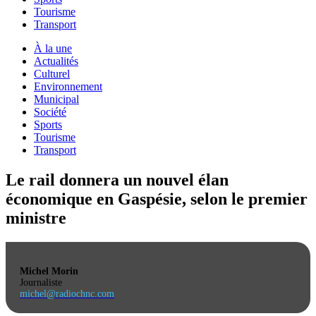
Tourisme
Transport
À la une
Actualités
Culturel
Environnement
Municipal
Société
Sports
Tourisme
Transport
Le rail donnera un nouvel élan
économique en Gaspésie, selon le premier
ministre
Michel Morin
Journaliste
michel@radiochnc.com