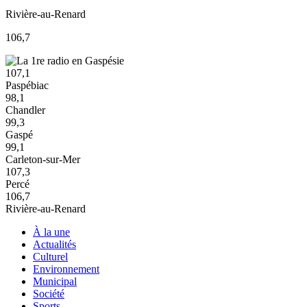
Rivière-au-Renard
106,7
107,1
Paspébiac
98,1
Chandler
99,3
Gaspé
99,1
Carleton-sur-Mer
107,3
Percé
106,7
Rivière-au-Renard
À la une
Actualités
Culturel
Environnement
Municipal
Société
Sports