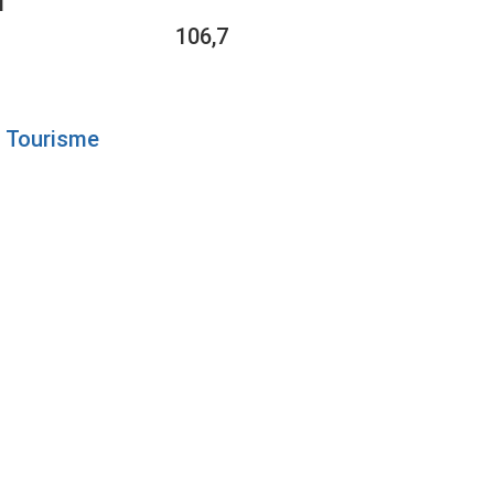
1
106,7
Tourisme
E DU
TE