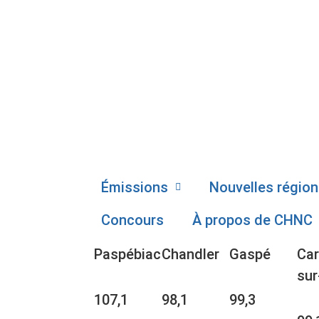
Émissions
Nouvelles région
Concours
À propos de CHNC
Paspébiac
Chandler
Gaspé
Car
sur
107,1
98,1
99,3