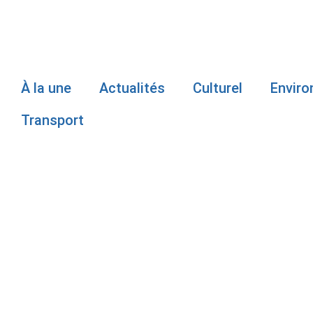
À la une
Actualités
Culturel
Envir
Transport
L’ÉPIDÉMIE
BOURGEON D
RESTE STAB