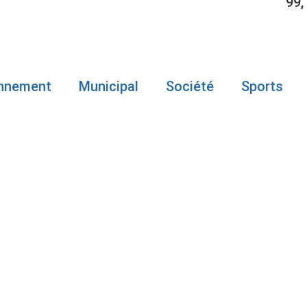
99,
onnement
Municipal
Société
Sports
 DE TORDEUS
E L’ÉPINET
LE