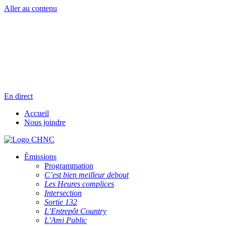
Aller au contenu
Radio en direct
Pause
Liste des dernières chansons
En direct
Accueil
Nous joindre
Émissions
Programmation
C’est bien meilleur debout
Les Heures complices
Intersection
Sortie 132
L’Entrepôt Country
L’Ami Public