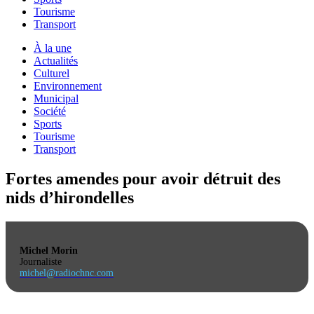
Tourisme
Transport
À la une
Actualités
Culturel
Environnement
Municipal
Société
Sports
Tourisme
Transport
Fortes amendes pour avoir détruit des
nids d’hirondelles
Michel Morin
Journaliste
michel@radiochnc.com