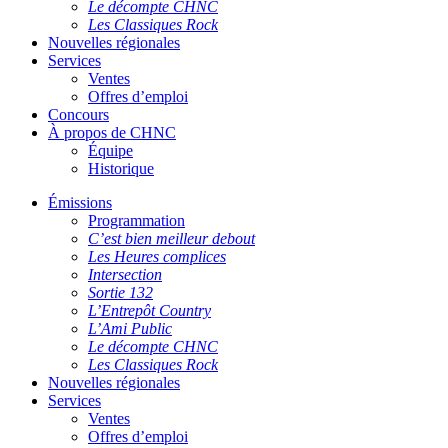
Le décompte CHNC
Les Classiques Rock
Nouvelles régionales
Services
Ventes
Offres d’emploi
Concours
À propos de CHNC
Équipe
Historique
Émissions
Programmation
C’est bien meilleur debout
Les Heures complices
Intersection
Sortie 132
L’Entrepôt Country
L’Ami Public
Le décompte CHNC
Les Classiques Rock
Nouvelles régionales
Services
Ventes
Offres d’emploi