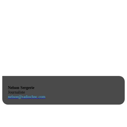
Nelson Sergerie
Journaliste
nelson@radiochnc.com