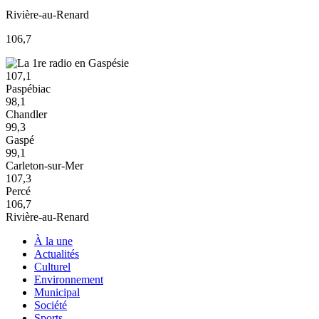
Rivière-au-Renard
106,7
107,1
Paspébiac
98,1
Chandler
99,3
Gaspé
99,1
Carleton-sur-Mer
107,3
Percé
106,7
Rivière-au-Renard
À la une
Actualités
Culturel
Environnement
Municipal
Société
Sports