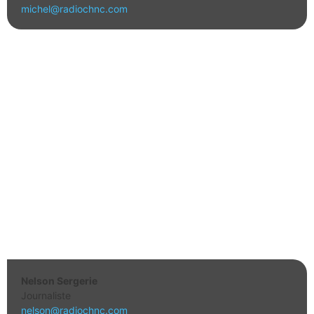
michel@radiochnc.com
Nelson Sergerie
Journaliste
nelson@radiochnc.com