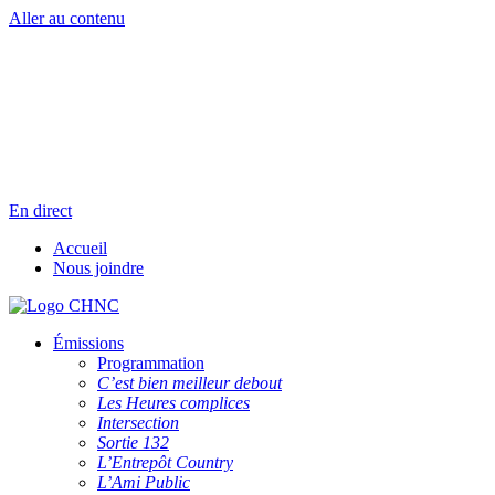
Aller au contenu
Radio en direct
Pause
Liste des dernières chansons
En direct
Accueil
Nous joindre
Émissions
Programmation
C’est bien meilleur debout
Les Heures complices
Intersection
Sortie 132
L’Entrepôt Country
L’Ami Public