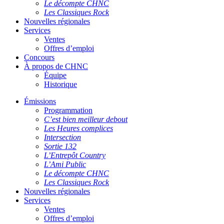
Le décompte CHNC
Les Classiques Rock
Nouvelles régionales
Services
Ventes
Offres d’emploi
Concours
À propos de CHNC
Équipe
Historique
Émissions
Programmation
C’est bien meilleur debout
Les Heures complices
Intersection
Sortie 132
L’Entrepôt Country
L’Ami Public
Le décompte CHNC
Les Classiques Rock
Nouvelles régionales
Services
Ventes
Offres d’emploi