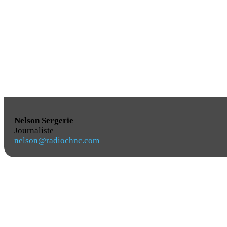
Nelson Sergerie
Journaliste
nelson@radiochnc.com