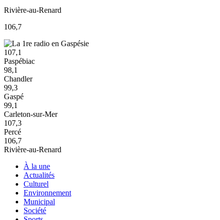
Rivière-au-Renard
106,7
107,1
Paspébiac
98,1
Chandler
99,3
Gaspé
99,1
Carleton-sur-Mer
107,3
Percé
106,7
Rivière-au-Renard
À la une
Actualités
Culturel
Environnement
Municipal
Société
Sports