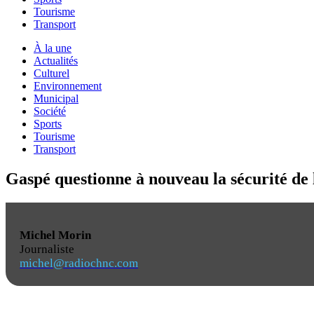
Tourisme
Transport
À la une
Actualités
Culturel
Environnement
Municipal
Société
Sports
Tourisme
Transport
Gaspé questionne à nouveau la sécurité de l
Michel Morin
Journaliste
michel@radiochnc.com