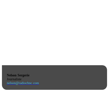
Nelson Sergerie
Journaliste
nelson@radiochnc.com