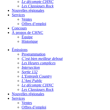
Le décompte CHNC
Les Classiques Rock
Nouvelles régionales
Services
Ventes
Offres d’emploi
Concours
À propos de CHNC
Équipe
Historique
Émissions
Programmation
C’est bien meilleur debout
Les Heures complices
Intersection
Sortie 132
L’Entrepôt Country
L’Ami Public
Le décompte CHNC
Les Classiques Rock
Nouvelles régionales
Services
Ventes
Offres d’emploi