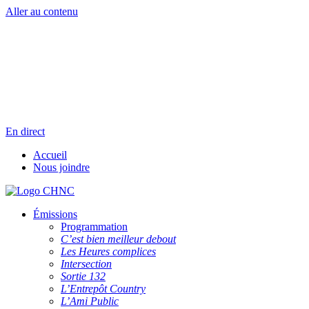
Aller au contenu
Radio en direct
Pause
Liste des dernières chansons
En direct
Accueil
Nous joindre
Émissions
Programmation
C’est bien meilleur debout
Les Heures complices
Intersection
Sortie 132
L’Entrepôt Country
L’Ami Public