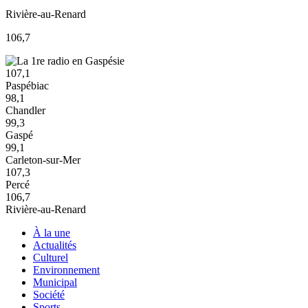
Rivière-au-Renard
106,7
107,1
Paspébiac
98,1
Chandler
99,3
Gaspé
99,1
Carleton-sur-Mer
107,3
Percé
106,7
Rivière-au-Renard
À la une
Actualités
Culturel
Environnement
Municipal
Société
Sports