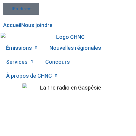
En direct
Accueil
Nous joindre
Émissions
Nouvelles régionales
Services
Concours
À propos de CHNC
107,1
18 500 $ POUR LES
Paspébiac
BANQUES