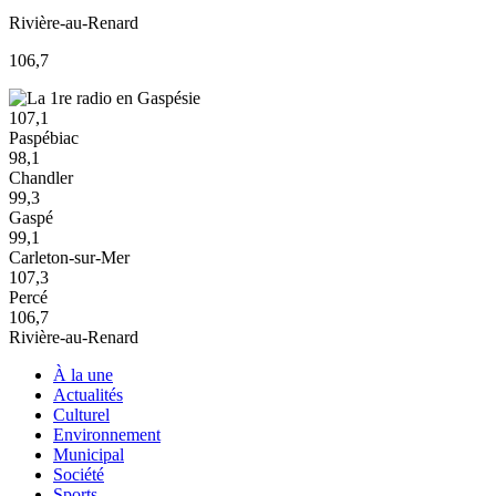
Rivière-au-Renard
106,7
107,1
Paspébiac
98,1
Chandler
99,3
Gaspé
99,1
Carleton-sur-Mer
107,3
Percé
106,7
Rivière-au-Renard
À la une
Actualités
Culturel
Environnement
Municipal
Société
Sports