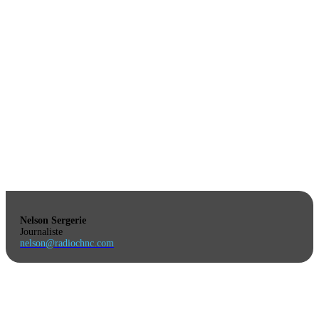
Nelson Sergerie
Journaliste
nelson@radiochnc.com