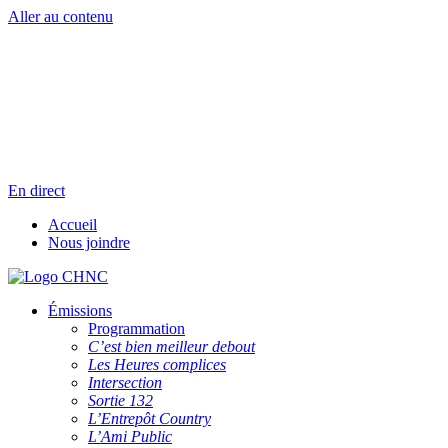
Aller au contenu
Radio en direct
Pause
Liste des dernières chansons
En direct
Accueil
Nous joindre
Émissions
Programmation
C’est bien meilleur debout
Les Heures complices
Intersection
Sortie 132
L’Entrepôt Country
L’Ami Public