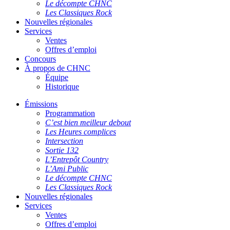
Le décompte CHNC
Les Classiques Rock
Nouvelles régionales
Services
Ventes
Offres d’emploi
Concours
À propos de CHNC
Équipe
Historique
Émissions
Programmation
C’est bien meilleur debout
Les Heures complices
Intersection
Sortie 132
L’Entrepôt Country
L’Ami Public
Le décompte CHNC
Les Classiques Rock
Nouvelles régionales
Services
Ventes
Offres d’emploi