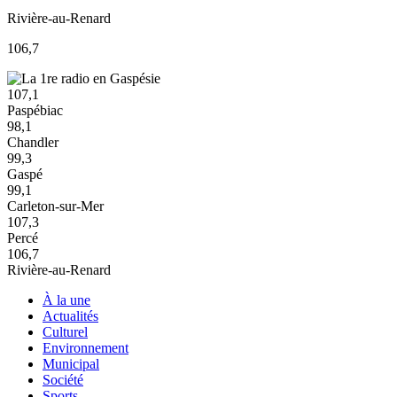
Rivière-au-Renard
106,7
107,1
Paspébiac
98,1
Chandler
99,3
Gaspé
99,1
Carleton-sur-Mer
107,3
Percé
106,7
Rivière-au-Renard
À la une
Actualités
Culturel
Environnement
Municipal
Société
Sports