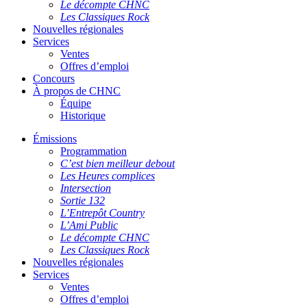
Le décompte CHNC
Les Classiques Rock
Nouvelles régionales
Services
Ventes
Offres d’emploi
Concours
À propos de CHNC
Équipe
Historique
Émissions
Programmation
C’est bien meilleur debout
Les Heures complices
Intersection
Sortie 132
L’Entrepôt Country
L’Ami Public
Le décompte CHNC
Les Classiques Rock
Nouvelles régionales
Services
Ventes
Offres d’emploi