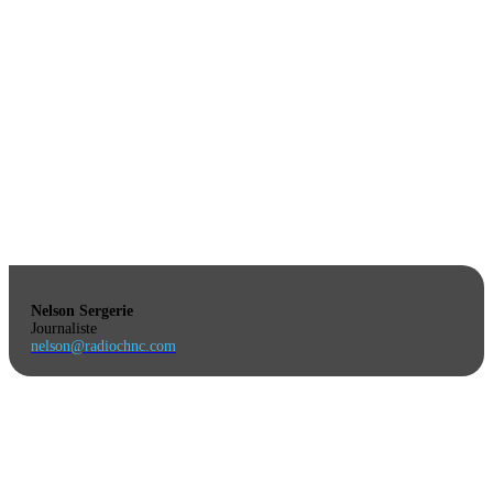
Nelson Sergerie
Journaliste
nelson@radiochnc.com