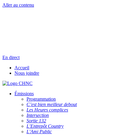
Aller au contenu
Radio en direct
Pause
Liste des dernières chansons
En direct
Accueil
Nous joindre
Émissions
Programmation
C’est bien meilleur debout
Les Heures complices
Intersection
Sortie 132
L’Entrepôt Country
L’Ami Public