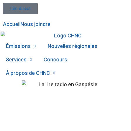
En direct
Accueil
Nous joindre
Émissions
Nouvelles régionales
Services
Concours
À propos de CHNC
107,1
BUDGET 2024 : DES
Paspébiac
FACTURES QUI FONT