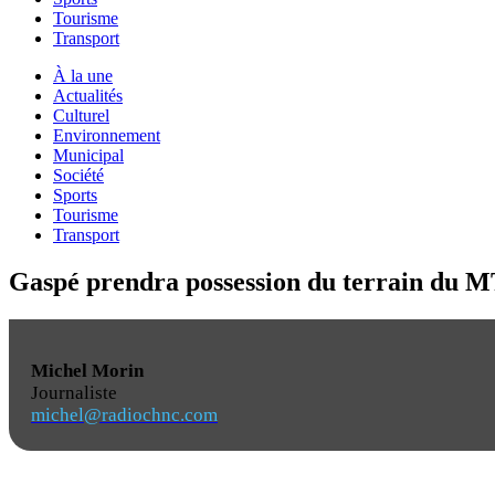
Tourisme
Transport
À la une
Actualités
Culturel
Environnement
Municipal
Société
Sports
Tourisme
Transport
Gaspé prendra possession du terrain du MT
Michel Morin
Journaliste
michel@radiochnc.com