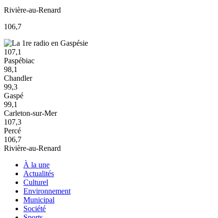
Rivière-au-Renard
106,7
107,1
Paspébiac
98,1
Chandler
99,3
Gaspé
99,1
Carleton-sur-Mer
107,3
Percé
106,7
Rivière-au-Renard
À la une
Actualités
Culturel
Environnement
Municipal
Société
Sports