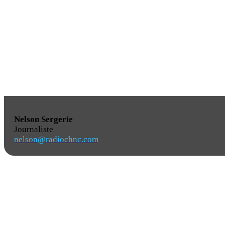
Nelson Sergerie
Journaliste
nelson@radiochnc.com