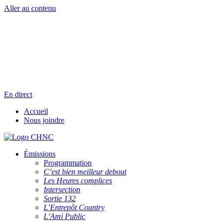
Aller au contenu
Radio en direct
Pause
Liste des dernières chansons
En direct
Accueil
Nous joindre
Émissions
Programmation
C’est bien meilleur debout
Les Heures complices
Intersection
Sortie 132
L’Entrepôt Country
L’Ami Public