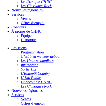
Le décompte CHNC
Les Classiques Rock
Nouvelles régionales
Services
Ventes
Offres d’emploi
Concours
À propos de CHNC
Équipe
Historique
Émissions
Programmation
C’est bien meilleur debout
Les Heures complices
Intersection
Sortie 132
L’Entrepôt Country
L’Ami Public
Le décompte CHNC
Les Classiques Rock
Nouvelles régionales
Services
Ventes
Offres d’emploi