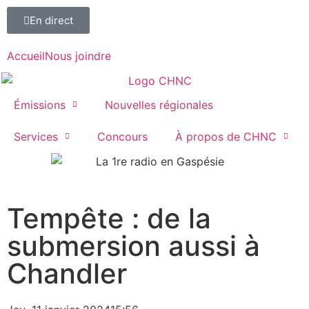
En direct
Accueil
Nous joindre
Émissions
Nouvelles régionales
Services
Concours
À propos de CHNC
107,1
Tempête : de la
Paspébiac
submersion aussi à
Chandler