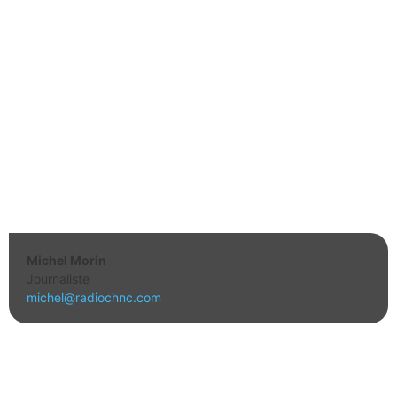
Michel Morin
Journaliste
michel@radiochnc.com