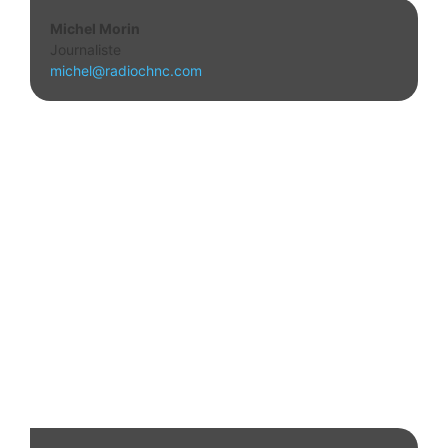
Michel Morin
Journaliste
michel@radiochnc.com