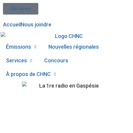
En direct
Accueil
Nous joindre
Émissions
Nouvelles régionales
Services
Concours
À propos de CHNC
107,1
BONNE PREMIÈRE
Paspébiac
JOURNÉE POUR LES