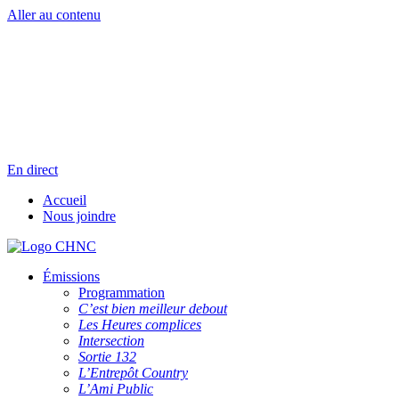
Aller au contenu
Radio en direct
Pause
Liste des dernières chansons
En direct
Accueil
Nous joindre
Émissions
Programmation
C’est bien meilleur debout
Les Heures complices
Intersection
Sortie 132
L’Entrepôt Country
L’Ami Public