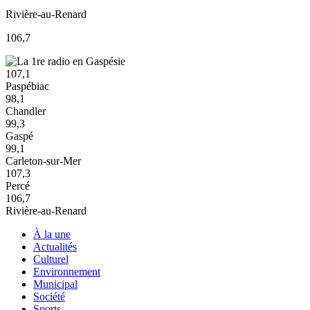
Rivière-au-Renard
106,7
107,1
Paspébiac
98,1
Chandler
99,3
Gaspé
99,1
Carleton-sur-Mer
107,3
Percé
106,7
Rivière-au-Renard
À la une
Actualités
Culturel
Environnement
Municipal
Société
Sports