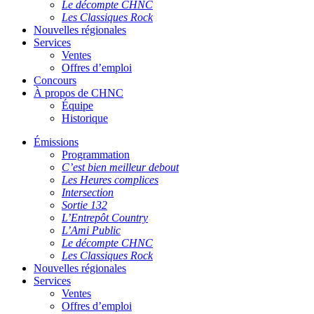
Le décompte CHNC
Les Classiques Rock
Nouvelles régionales
Services
Ventes
Offres d’emploi
Concours
À propos de CHNC
Équipe
Historique
Émissions
Programmation
C’est bien meilleur debout
Les Heures complices
Intersection
Sortie 132
L’Entrepôt Country
L’Ami Public
Le décompte CHNC
Les Classiques Rock
Nouvelles régionales
Services
Ventes
Offres d’emploi