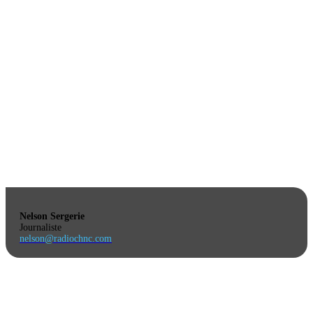
Nelson Sergerie
Journaliste
nelson@radiochnc.com