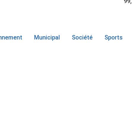
99,
onnement
Municipal
Société
Sports
 PORT-DANIE
ACCEPTE PA
DESJARDINS