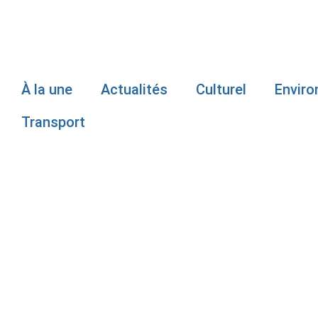
À la une
Actualités
Culturel
Envir
Transport
LE MAIRE DE
GASCONS N’
DÉPART DE 