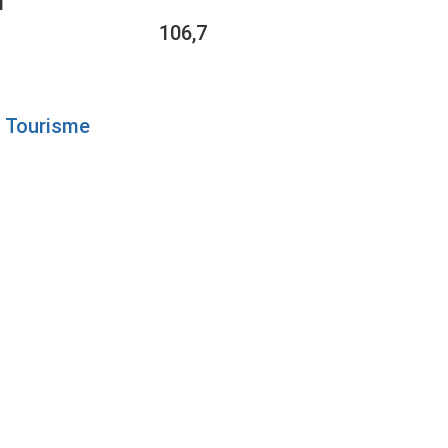
1
106,7
Tourisme
L-
S LE