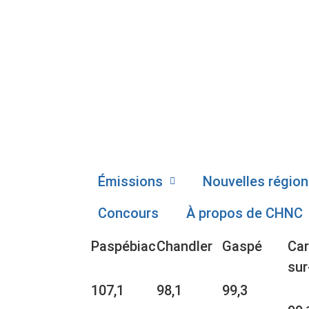
Émissions
Nouvelles région
Concours
À propos de CHNC
Paspébiac
Chandler
Gaspé
Car
sur
107,1
98,1
99,3