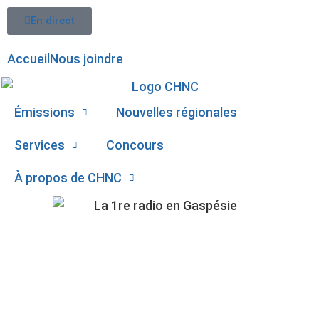
En direct
Accueil
Nous joindre
Émissions
Nouvelles régionales
Services
Concours
À propos de CHNC
107,1
CIME AVENTURE :
Paspébiac
QUÉBEC N’A PAS