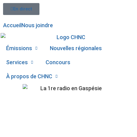
En direct
Accueil
Nous joindre
Émissions
Nouvelles régionales
Services
Concours
À propos de CHNC
107,1
AGRESSION À PERCÉ :
Paspébiac
UN DES SUSPECTS EN