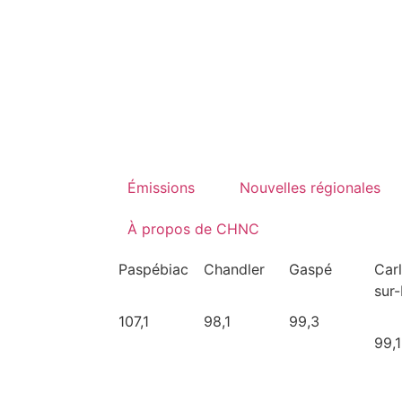
Émissions
Nouvelles régionales
À propos de CHNC
Paspébiac
Chandler
Gaspé
Car
sur
107,1
98,1
99,3
99,1