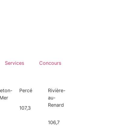
Services
Concours
leton-
Percé
Rivière-
-Mer
au-
Renard
107,3
106,7