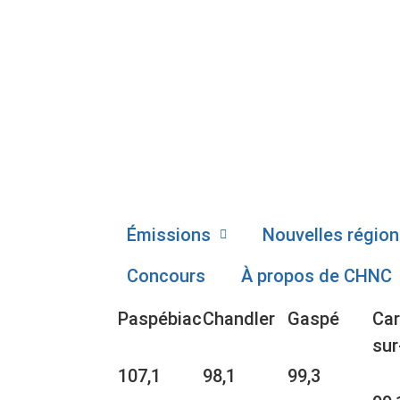
Émissions
Nouvelles région
Concours
À propos de CHNC
Paspébiac
Chandler
Gaspé
Car
sur
107,1
98,1
99,3