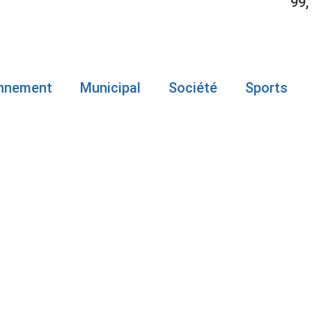
99,
onnement
Municipal
Société
Sports
ARD : DES
S DANS LE
AIRE