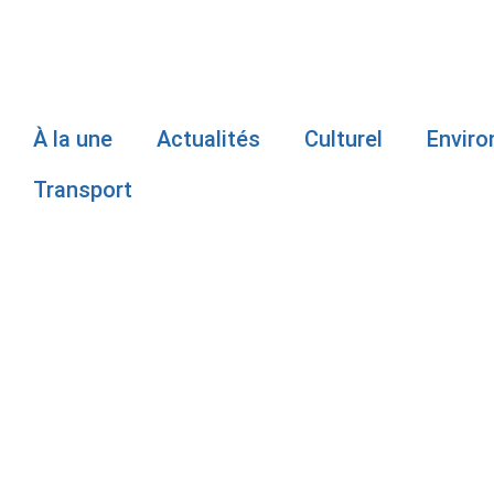
À la une
Actualités
Culturel
Envir
Transport
BUDGET GIR
INQUIÉTUDE
COMMUNAUT