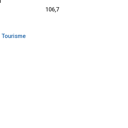
1
106,7
Tourisme
149
 AU
PÉSIE-