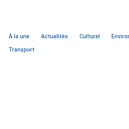
À la une
Actualités
Culturel
Envir
Transport
OPÉRATION N
CONSTATS D
BAS-SAINT-