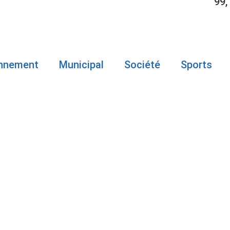
99,
onnement
Municipal
Société
Sports
ATIONALE : 
’INFRACTION
LAURENT-GAS