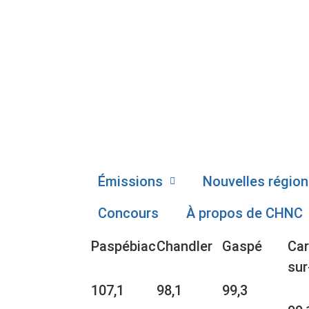
Émissions
Nouvelles région
Concours
À propos de CHNC
Paspébiac
Chandler
Gaspé
Car
sur
107,1
98,1
99,3