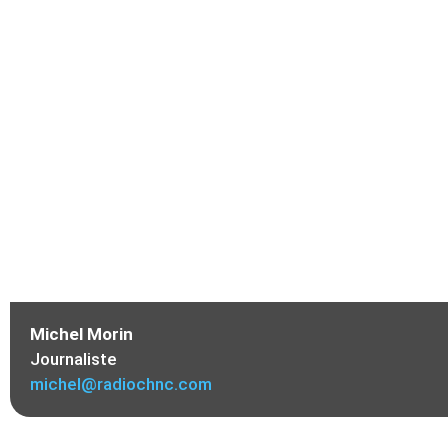
ÎLES-DE-LA
Michel Morin
Journaliste
michel@radiochnc.com