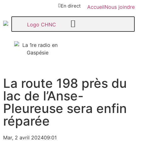
En direct
Accueil
Nous joindre
107,1
La route 198 près du
Paspébiac
lac de l’Anse-
Pleureuse sera enfin
réparée
Mar, 2 avril 2024
09:01