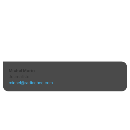
Michel Morin
Journaliste
michel@radiochnc.com