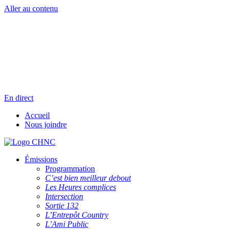
Aller au contenu
Radio en direct
Pause
Liste des dernières chansons
En direct
Accueil
Nous joindre
Émissions
Programmation
C’est bien meilleur debout
Les Heures complices
Intersection
Sortie 132
L’Entrepôt Country
L’Ami Public