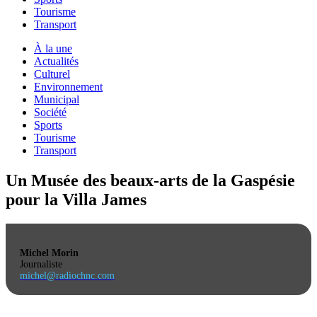
Tourisme
Transport
À la une
Actualités
Culturel
Environnement
Municipal
Société
Sports
Tourisme
Transport
Un Musée des beaux-arts de la Gaspésie
pour la Villa James
Michel Morin
Journaliste
michel@radiochnc.com