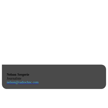
Nelson Sergerie
Journaliste
nelson@radiochnc.com