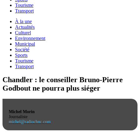
Tourisme
Transport
À la une
Actualités
Culturel
Environnement
Municipal
Société
Sports
Tourisme
Transport
Chandler : le conseiller Bruno-Pierre
Godbout ne pourra plus siéger
Michel Morin
Journaliste
michel@radiochnc.com