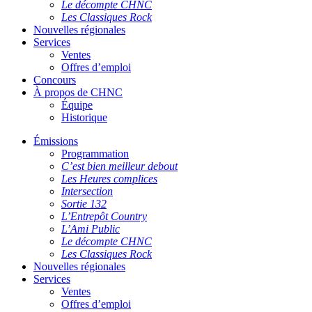
Le décompte CHNC
Les Classiques Rock
Nouvelles régionales
Services
Ventes
Offres d’emploi
Concours
À propos de CHNC
Équipe
Historique
Émissions
Programmation
C’est bien meilleur debout
Les Heures complices
Intersection
Sortie 132
L’Entrepôt Country
L’Ami Public
Le décompte CHNC
Les Classiques Rock
Nouvelles régionales
Services
Ventes
Offres d’emploi