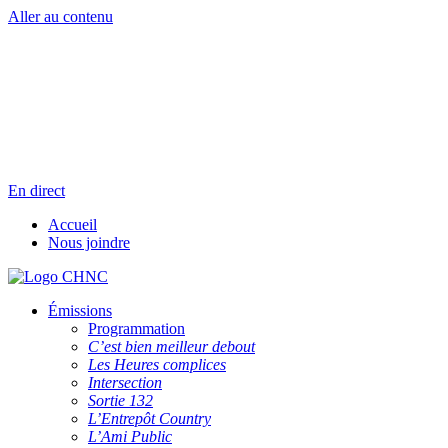
Aller au contenu
Radio en direct
Pause
Liste des dernières chansons
En direct
Accueil
Nous joindre
Émissions
Programmation
C’est bien meilleur debout
Les Heures complices
Intersection
Sortie 132
L’Entrepôt Country
L’Ami Public