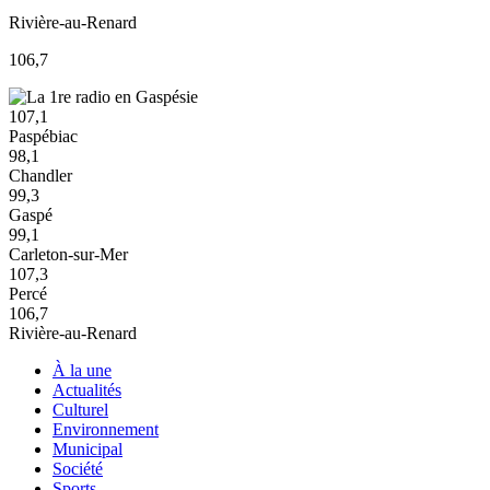
Rivière-au-Renard
106,7
107,1
Paspébiac
98,1
Chandler
99,3
Gaspé
99,1
Carleton-sur-Mer
107,3
Percé
106,7
Rivière-au-Renard
À la une
Actualités
Culturel
Environnement
Municipal
Société
Sports