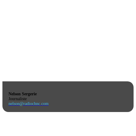
Nelson Sergerie
Journaliste
nelson@radiochnc.com