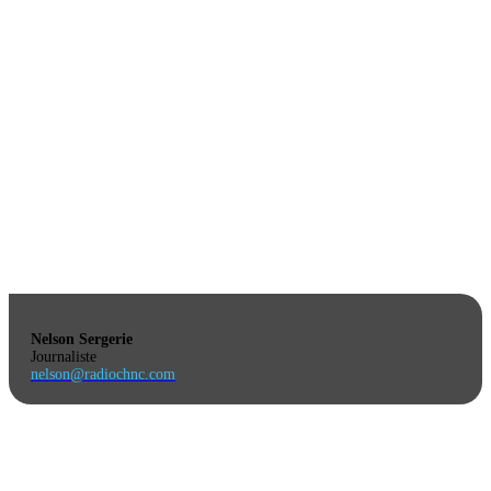
Nelson Sergerie
Journaliste
nelson@radiochnc.com