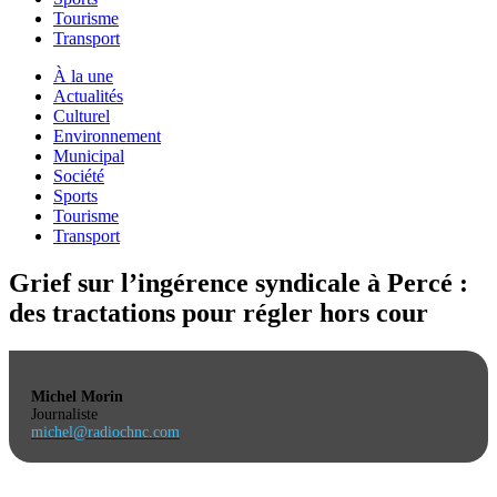
Tourisme
Transport
À la une
Actualités
Culturel
Environnement
Municipal
Société
Sports
Tourisme
Transport
Grief sur l’ingérence syndicale à Percé :
des tractations pour régler hors cour
Michel Morin
Journaliste
michel@radiochnc.com