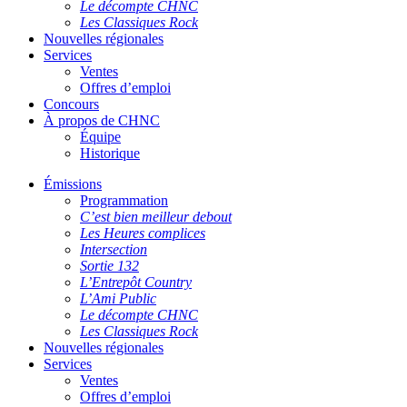
Le décompte CHNC
Les Classiques Rock
Nouvelles régionales
Services
Ventes
Offres d’emploi
Concours
À propos de CHNC
Équipe
Historique
Émissions
Programmation
C’est bien meilleur debout
Les Heures complices
Intersection
Sortie 132
L’Entrepôt Country
L’Ami Public
Le décompte CHNC
Les Classiques Rock
Nouvelles régionales
Services
Ventes
Offres d’emploi