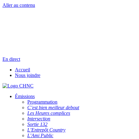
Aller au contenu
Radio en direct
Pause
Liste des dernières chansons
En direct
Accueil
Nous joindre
Émissions
Programmation
C’est bien meilleur debout
Les Heures complices
Intersection
Sortie 132
L’Entrepôt Country
L’Ami Public