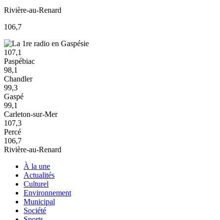
Rivière-au-Renard
106,7
107,1
Paspébiac
98,1
Chandler
99,3
Gaspé
99,1
Carleton-sur-Mer
107,3
Percé
106,7
Rivière-au-Renard
À la une
Actualités
Culturel
Environnement
Municipal
Société
Sports