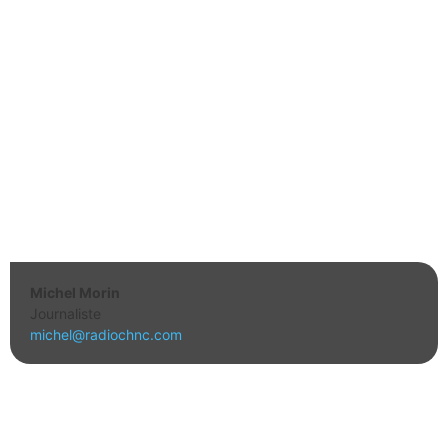
Michel Morin
Journaliste
michel@radiochnc.com