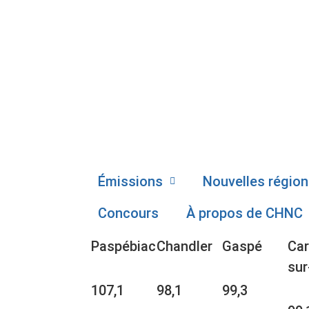
Émissions
Nouvelles région
Concours
À propos de CHNC
Paspébiac
Chandler
Gaspé
Car
sur
107,1
98,1
99,3