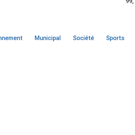
99,
onnement
Municipal
Société
Sports
IDUS ARRÊTÉ
 OPÉRATION
À LISTUGUJ