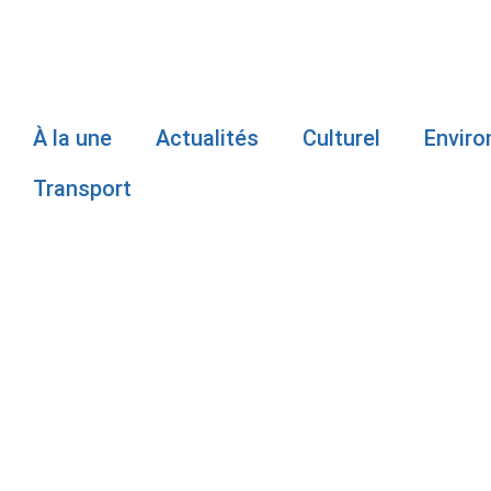
À la une
Actualités
Culturel
Envir
Transport
DEUX INDIV
APRÈS UNE
POLICIÈRE 