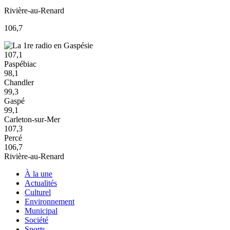
Rivière-au-Renard
106,7
107,1
Paspébiac
98,1
Chandler
99,3
Gaspé
99,1
Carleton-sur-Mer
107,3
Percé
106,7
Rivière-au-Renard
À la une
Actualités
Culturel
Environnement
Municipal
Société
Sports