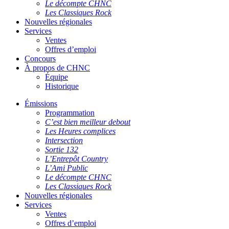
Le décompte CHNC
Les Classiques Rock
Nouvelles régionales
Services
Ventes
Offres d’emploi
Concours
À propos de CHNC
Équipe
Historique
Émissions
Programmation
C’est bien meilleur debout
Les Heures complices
Intersection
Sortie 132
L’Entrepôt Country
L’Ami Public
Le décompte CHNC
Les Classiques Rock
Nouvelles régionales
Services
Ventes
Offres d’emploi