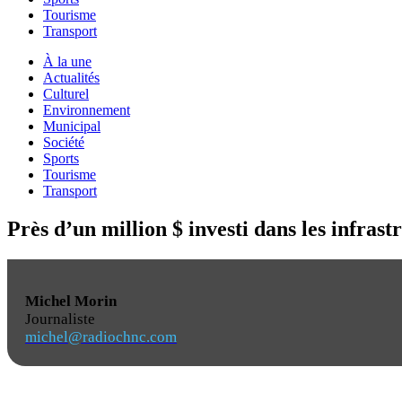
Tourisme
Transport
À la une
Actualités
Culturel
Environnement
Municipal
Société
Sports
Tourisme
Transport
Près d’un million $ investi dans les infras
Michel Morin
Journaliste
michel@radiochnc.com