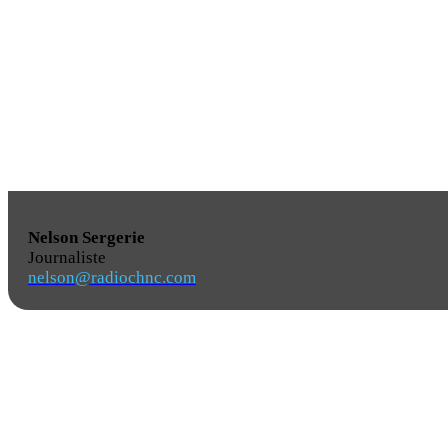
Nelson Sergerie
Journaliste
nelson@radiochnc.com