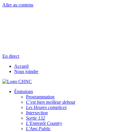
Aller au contenu
Radio en direct
Pause
Liste des dernières chansons
En direct
Accueil
Nous joindre
Émissions
Programmation
C’est bien meilleur debout
Les Heures complices
Intersection
Sortie 132
L’Entrepôt Country
L’Ami Public