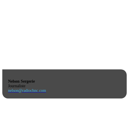
Nelson Sergerie
Journaliste
nelson@radiochnc.com