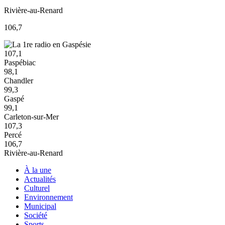
Rivière-au-Renard
106,7
107,1
Paspébiac
98,1
Chandler
99,3
Gaspé
99,1
Carleton-sur-Mer
107,3
Percé
106,7
Rivière-au-Renard
À la une
Actualités
Culturel
Environnement
Municipal
Société
Sports