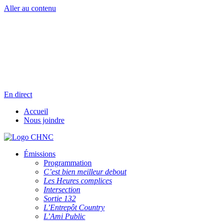
Aller au contenu
Radio en direct
Pause
Liste des dernières chansons
En direct
Accueil
Nous joindre
Émissions
Programmation
C’est bien meilleur debout
Les Heures complices
Intersection
Sortie 132
L’Entrepôt Country
L’Ami Public