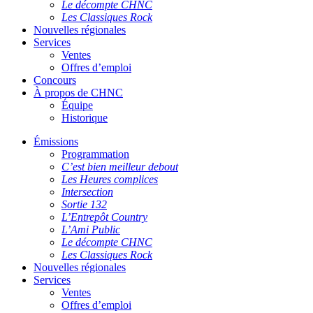
Le décompte CHNC
Les Classiques Rock
Nouvelles régionales
Services
Ventes
Offres d’emploi
Concours
À propos de CHNC
Équipe
Historique
Émissions
Programmation
C’est bien meilleur debout
Les Heures complices
Intersection
Sortie 132
L’Entrepôt Country
L’Ami Public
Le décompte CHNC
Les Classiques Rock
Nouvelles régionales
Services
Ventes
Offres d’emploi