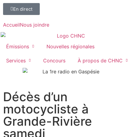
En direct
Accueil
Nous joindre
Émissions
Nouvelles régionales
Services
Concours
À propos de CHNC
107,1
Décès d’un
Paspébiac
motocycliste à
Grande-Rivière
samedi