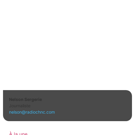
Nelson Sergerie
Journaliste
nelson@radiochnc.com
À la une