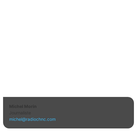
Michel Morin
Journaliste
michel@radiochnc.com