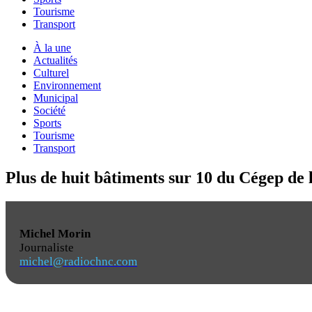
Tourisme
Transport
À la une
Actualités
Culturel
Environnement
Municipal
Société
Sports
Tourisme
Transport
Plus de huit bâtiments sur 10 du Cégep de l
Michel Morin
Journaliste
michel@radiochnc.com