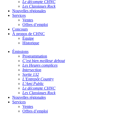
Le décompte CHNC
Les Classiques Rock
Nouvelles régionales
Services
Ventes
Offres d’emploi
Concours
À propos de CHNC
Équipe
Historique
Émissions
Programmation
C’est bien meilleur debout
Les Heures complices
Intersection
Sortie 132
L’Entrepôt Country
L’Ami Public
Le décompte CHNC
Les Classiques Rock
Nouvelles régionales
Services
Ventes
Offres d’emploi