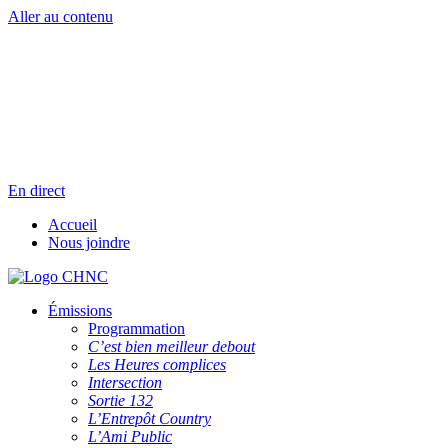
Aller au contenu
Radio en direct
Pause
Liste des dernières chansons
En direct
Accueil
Nous joindre
Émissions
Programmation
C’est bien meilleur debout
Les Heures complices
Intersection
Sortie 132
L’Entrepôt Country
L’Ami Public