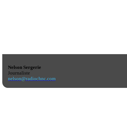
Nelson Sergerie
Journaliste
nelson@radiochnc.com