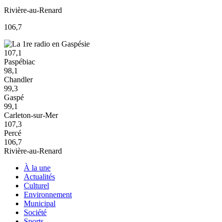
Rivière-au-Renard
106,7
107,1
Paspébiac
98,1
Chandler
99,3
Gaspé
99,1
Carleton-sur-Mer
107,3
Percé
106,7
Rivière-au-Renard
À la une
Actualités
Culturel
Environnement
Municipal
Société
Sports