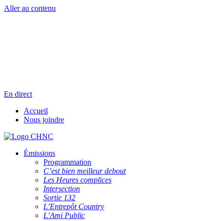
Aller au contenu
Radio en direct
Pause
Liste des dernières chansons
En direct
Accueil
Nous joindre
Émissions
Programmation
C’est bien meilleur debout
Les Heures complices
Intersection
Sortie 132
L’Entrepôt Country
L’Ami Public