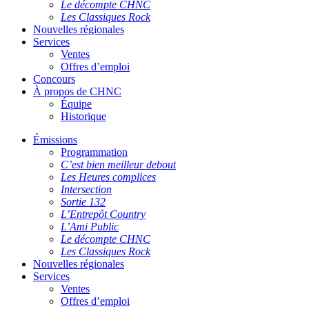
Le décompte CHNC
Les Classiques Rock
Nouvelles régionales
Services
Ventes
Offres d’emploi
Concours
À propos de CHNC
Équipe
Historique
Émissions
Programmation
C’est bien meilleur debout
Les Heures complices
Intersection
Sortie 132
L’Entrepôt Country
L’Ami Public
Le décompte CHNC
Les Classiques Rock
Nouvelles régionales
Services
Ventes
Offres d’emploi