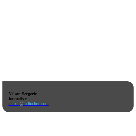
Nelson Sergerie
Journaliste
nelson@radiochnc.com