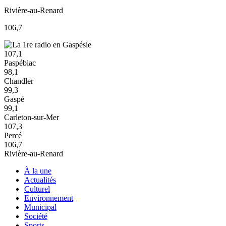
Rivière-au-Renard
106,7
107,1
Paspébiac
98,1
Chandler
99,3
Gaspé
99,1
Carleton-sur-Mer
107,3
Percé
106,7
Rivière-au-Renard
À la une
Actualités
Culturel
Environnement
Municipal
Société
Sports