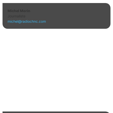
Michel Morin
Journaliste
michel@radiochnc.com