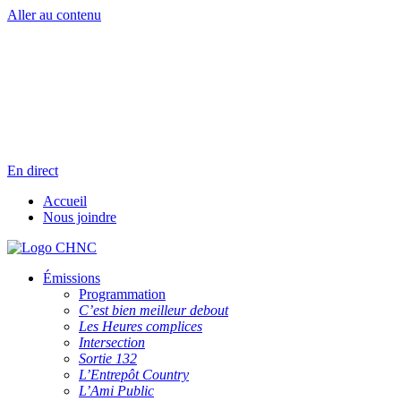
Aller au contenu
Radio en direct
Pause
Liste des dernières chansons
En direct
Accueil
Nous joindre
Émissions
Programmation
C’est bien meilleur debout
Les Heures complices
Intersection
Sortie 132
L’Entrepôt Country
L’Ami Public