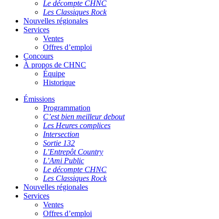
Le décompte CHNC
Les Classiques Rock
Nouvelles régionales
Services
Ventes
Offres d’emploi
Concours
À propos de CHNC
Équipe
Historique
Émissions
Programmation
C’est bien meilleur debout
Les Heures complices
Intersection
Sortie 132
L’Entrepôt Country
L’Ami Public
Le décompte CHNC
Les Classiques Rock
Nouvelles régionales
Services
Ventes
Offres d’emploi