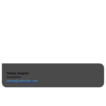
Nelson Sergerie
Journaliste
nelson@radiochnc.com