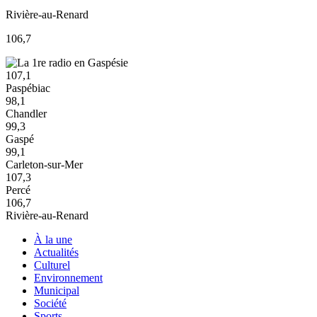
Rivière-au-Renard
106,7
107,1
Paspébiac
98,1
Chandler
99,3
Gaspé
99,1
Carleton-sur-Mer
107,3
Percé
106,7
Rivière-au-Renard
À la une
Actualités
Culturel
Environnement
Municipal
Société
Sports